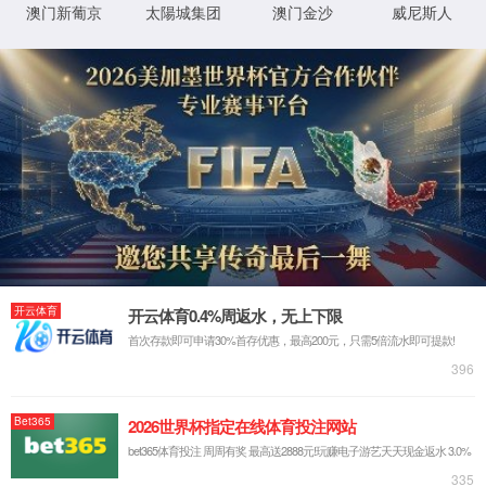
页面不存
地图
份)有限
在。
公司-官
返回
首页
方网站