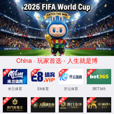
银河
404
1331登
录(股
很抱歉，
您访问的
XML