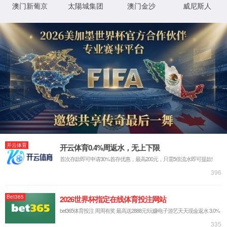
页面不存
地图
份)有限
在。
公司-官
返回
首页
方网站