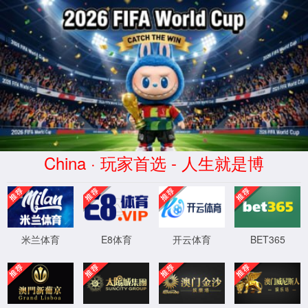
银河
404
1331登
录(股
很抱歉，
您访问的
XML